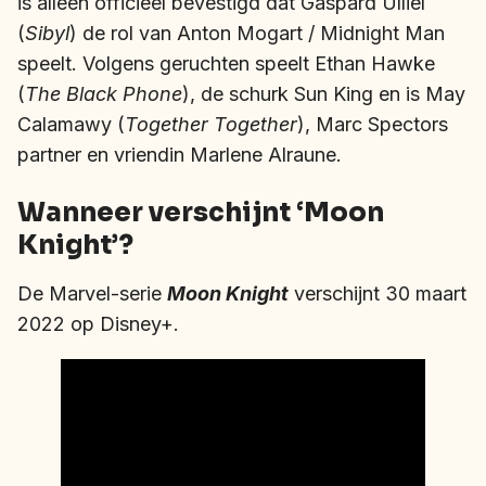
is alleen officieel bevestigd dat
Gaspard Ulliel
(
Sibyl
) de rol van
Anton Mogart / Midnight Man
speelt. Volgens geruchten speelt Ethan Hawke
(
The Black Phone
), de schurk Sun King en is
May
Calamawy (
Together Together
), Marc Spectors
partner en vriendin Marlene Alraune.
Wanneer verschijnt ‘Moon
Knight’?
De Marvel-serie
Moon Knight
verschijnt 30 maart
2022 op Disney+.