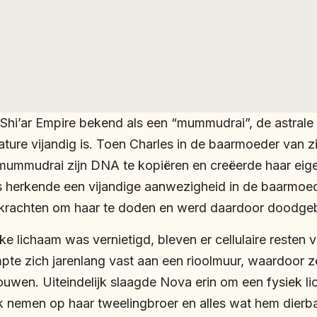
t Shi’ar Empire bekend als een “mummudrai”, de astral
nature vijandig is. Toen Charles in de baarmoeder van 
n mummudrai zijn DNA te kopiëren en creëerde haar eig
s herkende een vijandige aanwezigheid in de baarmoed
e krachten om haar te doden en werd daardoor doodge
e lichaam was vernietigd, bleven er cellulaire resten v
pte zich jarenlang vast aan een rioolmuur, waardoor z
wen. Uiteindelijk slaagde Nova erin om een fysiek li
k nemen op haar tweelingbroer en alles wat hem dierba