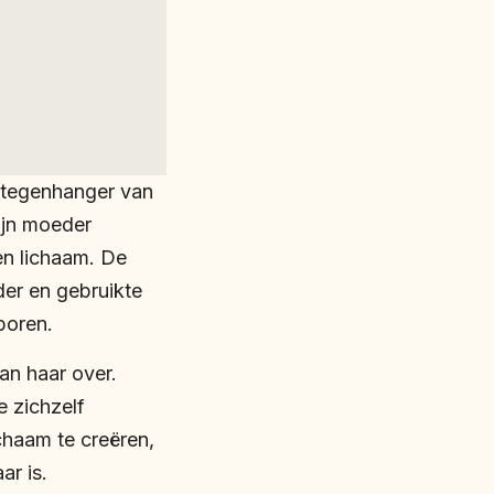
e tegenhanger van
zijn moeder
en lichaam. De
er en gebruikte
boren.
an haar over.
e zichzelf
chaam te creëren,
ar is.