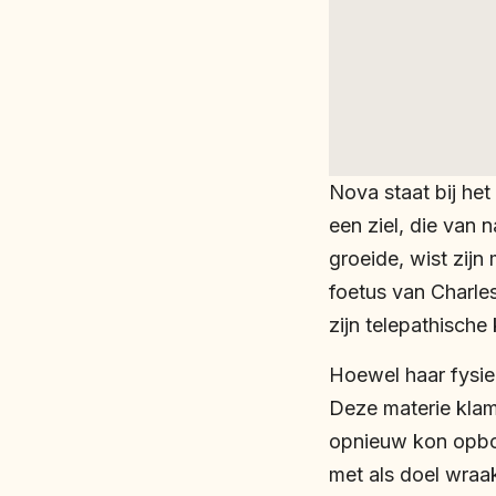
Nova staat bij he
een ziel, die van 
groeide, wist zij
foetus van Charle
zijn telepathisch
Hoewel haar fysiek
Deze materie klam
opnieuw kon opbou
met als doel wraa