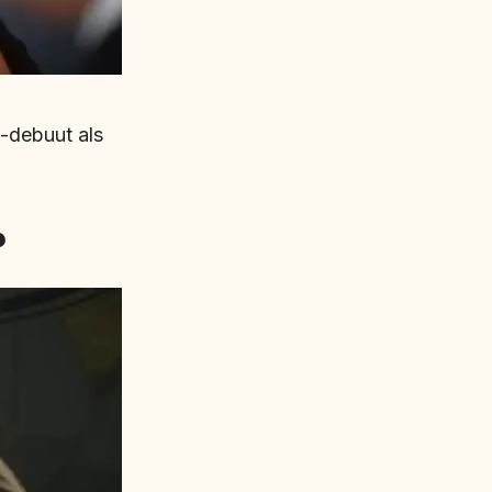
-debuut als
?