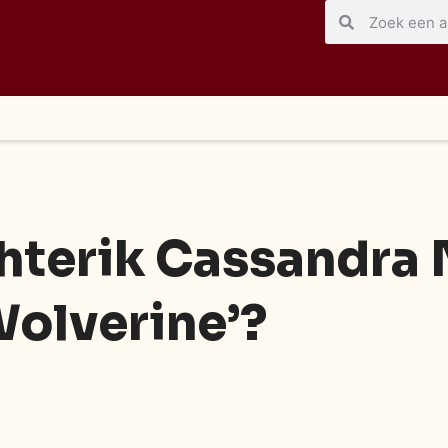
chterik Cassandra 
Wolverine’?