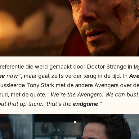
de referentie die werd gemaakt door Doctor Strange in
In
me
now”
, maar gaat zelfs verder terug in de tijd. In
Ave
cussieerde Tony Stark met de andere Avengers over d
uri, met de quote: “
We’re the Avengers. We can bust 
but that up there.. that’s the
endgame
.
”