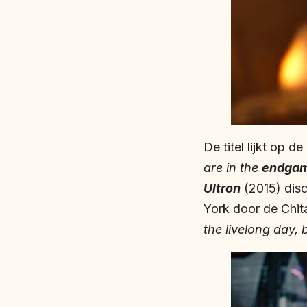
De titel lijkt op 
are in the
endga
Ultron
(2015) dis
York door de Chita
the livelong day, 