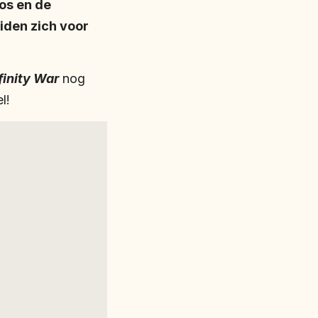
ios en de
iden zich voor
finity War
nog
l!