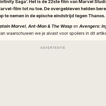
‘Infinity Saga’. Het is de 22ste film van Marvel Stud
rvel-film tot nu toe. De overgebleven helden bere
p te nemen in de epische eindstrijd tegen Thanos.
ptain Marvel
,
Ant-Man & The Wasp
en
Avengers: In
dan waarschuwen we je alvast voor spoilers in dit artike
ADVERTENTIE