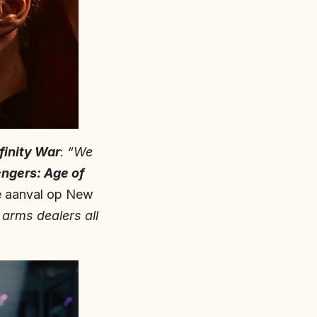
finity War
:
“We
ngers: Age of
e aanval op New
arms dealers all