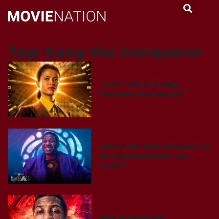
Tag: Kang the Conqueror
‘Loki’: wie is Judge
Ravonna Renslayer?
Wie is He Who Remains in
de seizoensfinale van
‘Loki’?
Wie is Kang the