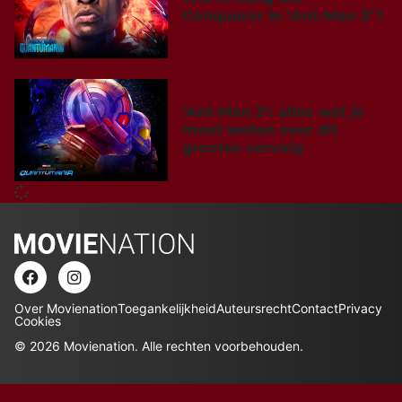
Conqueror in ‘Ant-Man 3’?
‘Ant-Man 3’: alles wat je
moet weten over dit
grootse vervolg
Over Movienation
Toegankelijkheid
Auteursrecht
Contact
Privacy
Cookies
© 2026 Movienation. Alle rechten voorbehouden.