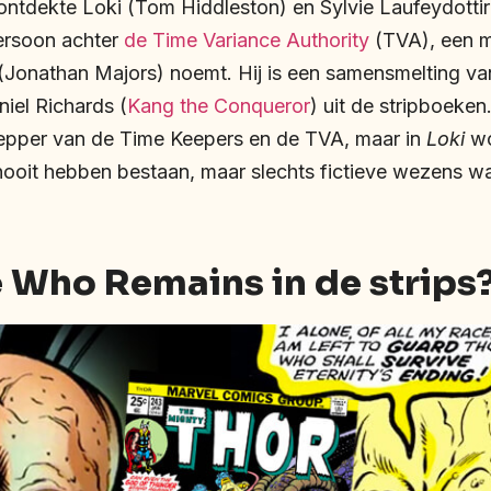
 ontdekte Loki (Tom Hiddleston) en Sylvie Laufeydottir
ersoon achter
de Time Variance Authority
(TVA), een ma
Jonathan Majors) noemt. Hij is een samensmelting v
iel Richards (
Kang the Conqueror
) uit de stripboeken.
schepper van de Time Keepers en de TVA, maar in
Loki
wo
ooit hebben bestaan, maar slechts fictieve wezens w
e Who Remains in de strips