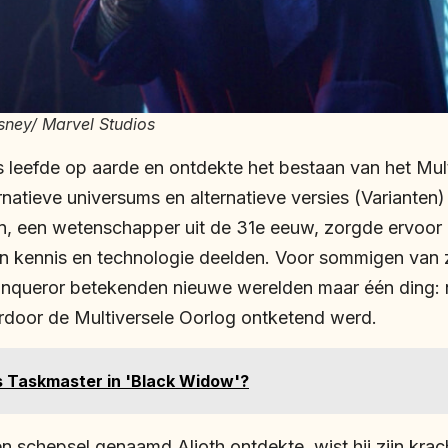
sney/ Marvel Studios
s leefde op aarde en ontdekte het bestaan van het Mul
rnatieve universums en alternatieve versies (Varianten
n, een wetenschapper uit de 31e eeuw, zorgde ervoor 
n kennis en technologie deelden. Voor sommigen van z
onqueror betekenden nieuwe werelden maar één ding:
rdoor de Multiversele Oorlog ontketend werd.
s Taskmaster in 'Black Widow'?
n schepsel genaamd Alioth ontdekte, wist hij zijn krac