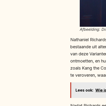
Afbeelding: Di
Nathaniel Richard
bestaande uit alte
van deze Variante
ontmoetten, en hu
zoals Kang the C
te veroveren, waa
Lees ook:
Wie i
Nadat Richards ee