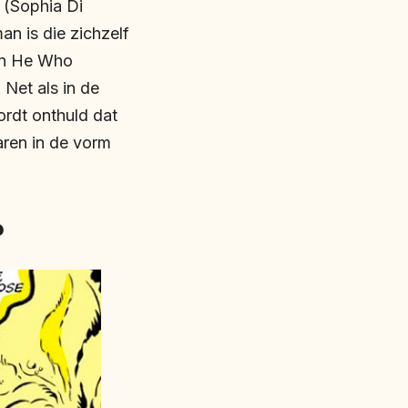
 (Sophia Di
n is die zichzelf
an He Who
 Net als in de
rdt onthuld dat
aren in de vorm
?