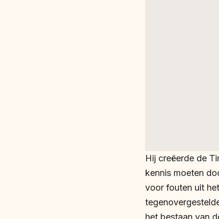
Hij creëerde de T
kennis moeten do
voor fouten uit he
tegenovergestelde
het bestaan van d