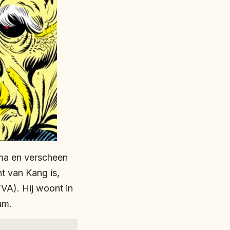
ma en verscheen
t van Kang is,
VA). Hij woont in
um.