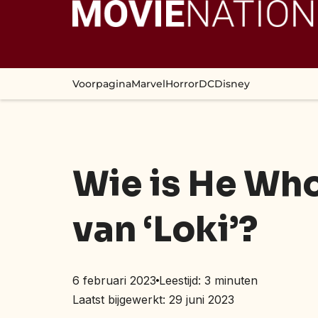
Voorpagina
Marvel
Horror
DC
Disney
Wie is He Who
van ‘Loki’?
6 februari 2023
Leestijd:
3
minuten
Laatst bijgewerkt: 29 juni 2023