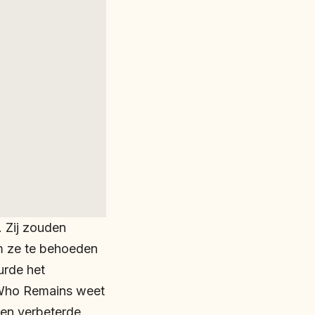
 Zij zouden
m ze te behoeden
urde het
e Who Remains weet
een verbeterde