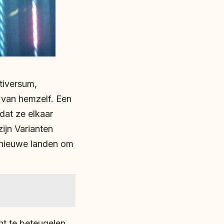
tiversum,
) van hemzelf. Een
dat ze elkaar
ijn Varianten
 nieuwe landen om
ht te beteugelen