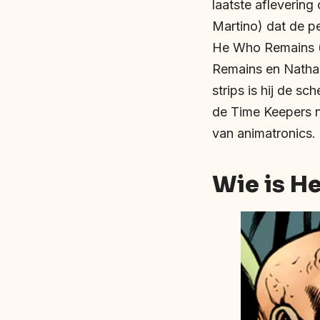
laatste aflevering
Martino) dat de p
He Who Remains (
Remains en Nathan
strips is hij de 
de Time Keepers n
van animatronics.
Wie is H