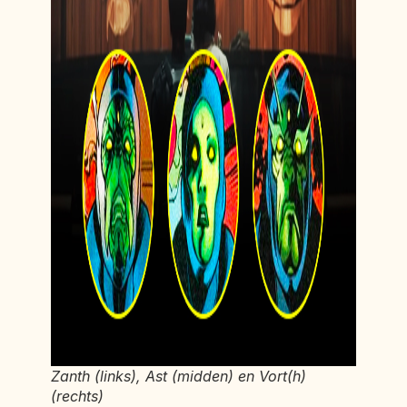
Zanth (links), Ast (midden) en Vort(h)
(rechts)