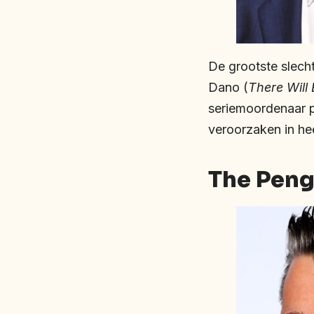
De grootste slech
Dano (
There Will
seriemoordenaar p
veroorzaken in he
The Peng