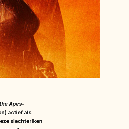
 the Apes
-
n) actief als
Deze slechteriken