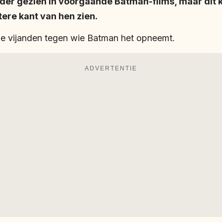
der gezien in voorgaande Batman-films, maar dit k
tere kant van hen zien.
e vijanden tegen wie Batman het opneemt.
ADVERTENTIE