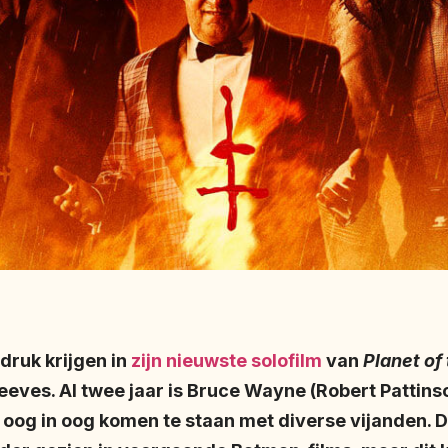
druk krijgen in
zijn nieuwste solofilm
van
Planet of
eves. Al twee jaar is Bruce Wayne (Robert Pattinso
j oog in oog komen te staan met diverse vijanden. 