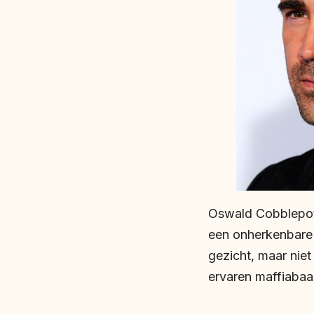
Oswald Cobblepot
een onherkenbare C
gezicht, maar nie
ervaren maffiabaas