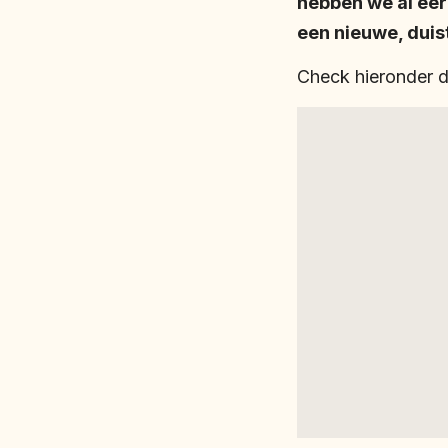
hebben we al eer
een nieuwe, duis
Check hieronder d