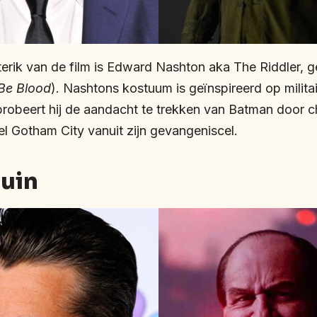
terik van de film is Edward Nashton aka The Riddler, 
 Be Blood
). Nashtons kostuum is geïnspireerd op militair
robeert hij de aandacht te trekken van Batman door c
el Gotham City vanuit zijn gevangeniscel.
uin