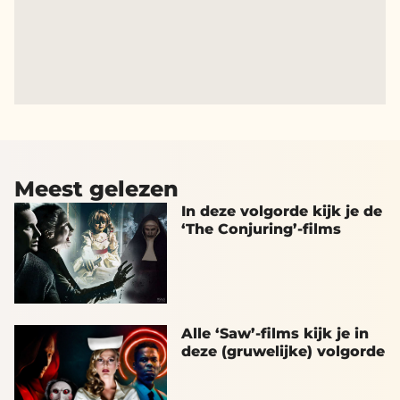
Meest gelezen
In deze volgorde kijk je de
‘The Conjuring’-films
Alle ‘Saw’-films kijk je in
deze (gruwelijke) volgorde