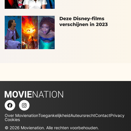
Deze Disney-films
verschijnen in 2023
Over Movienation
Toegankelijkheid
Auteursrecht
Contact
Privacy
Cookies
© 2026 Movienation. Alle rechten voorbehouden.